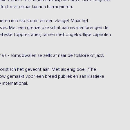
ble Concert het ultieme bewijs dat deze twee ongelijke 
fect met elkaar kunnen harmoniëren.

heren in rokkostuum en een vleugel. Maar het 
ies. Met een grenzeloze schat aan invallen brengen de 
eteske topprestaties, samen met ongelooflijke capriolen 
s - soms dwalen ze zelfs af naar de folklore of jazz.

ristisch het gevecht aan. Met als enig doel: "The 
how gemaakt voor een breed publiek en aan klassieke 
international.