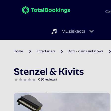
Co
Muziekacts
Home
Entertainers
Acts - clinics and shows
>
>
>
Stenzel & Kivits
0 (0 reviews)