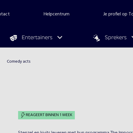
ntact
Helpcentrum
Je profiel op 
Entertainers
Sprekers
Comedy acts
REAGEERT BINNEN 1 WEEK