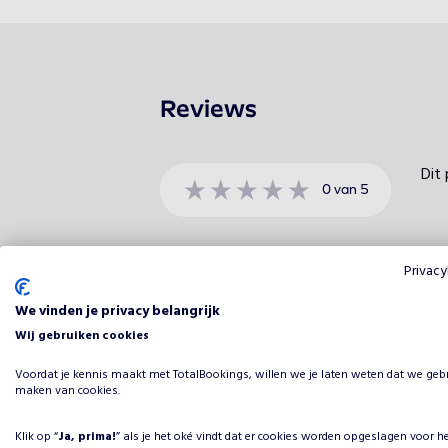
Reviews
Dit 
0
van
5
Beoordeling
Privacy
5 sterren
We vinden je privacy belangrijk
4 sterren
Wij gebruiken cookies
3 sterren
Voordat je kennis maakt met TotalBookings, willen we je laten weten dat we geb
2 sterren
maken van cookies.
1 ster
Klik op “
Ja, prima!
” als je het oké vindt dat er cookies worden opgeslagen voor h