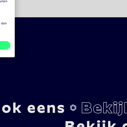
eunen
s dan