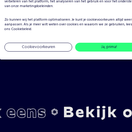
verbeteren van het platform, het analyseren van het gebruik en voor het onderst
van onze marketingdoeleinden.
Zo kunnen wij het platform optimaliseren. Je kunt je
cookievoorkeuren
altijd weer
aanpassen. Als je meer wilt weten over cookies en waarom we ze gebruiken, lee
ons
Cookiebeleid
.
Cookievoorkeuren
Ja, prima!