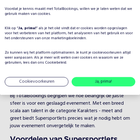
Voordat je kennis maakt met TotalBookings, willen we je laten weten dat we
Waarom Supersportlets boeken
gebruik maken van cookies.
voor jouw evenement?
Klik op “
Ja, prima!
” als je het oké vindt dat er cookies worden opgeslagen
Het plannen van een evenement brengt veel keuzes met
voor het verbeteren van het platform, het analyseren van het gebruik en voor
het ondersteunen van onze marketingdoeleinden.
zich mee, maar één ding is zeker: je wilt dat het
entertainment onvergetelijk is. Door Supersportlets te
Zo kunnen wij het platform optimaliseren. Je kunt je
cookievoorkeuren
altijd
boeken, kies je voor een professionele artiest in de
weer aanpassen. Als je meer wilt weten over cookies en waarom we ze
gebruiken, lees dan ons
categorie Karakters - meet and greet, die je evenement
Cookiebeleid
.
naar een hoger niveau tilt. Supersportlets heeft
jarenlange ervaring en weet hoe hij/zij jouw gasten kan
Cookievoorkeuren
Ja, prima!
boeien en vermaken, ongeacht de setting.
Bij TotalBookings begrijpen we hoe belangrijk de juiste
sfeer is voor een geslaagd evenement. Met een breed
scala aan talent in de categorie Karakters - meet and
greet biedt Supersportlets precies wat je nodig hebt om
jouw evenement onvergetelijk te maken.
Voordelen van Supersportlets