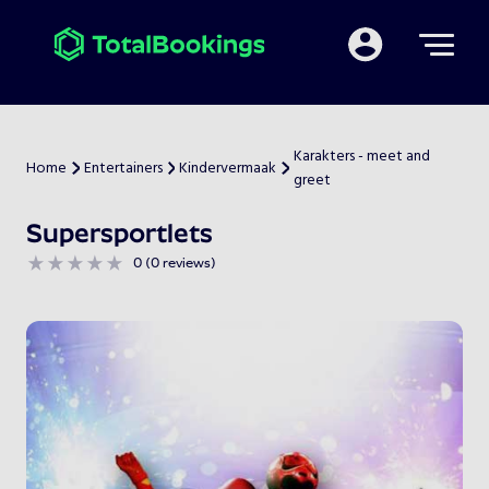
Mijn TotalBooking
Karakters - meet and
Home
Entertainers
Kindervermaak
>
>
>
greet
Supersportlets
0 (0 reviews)