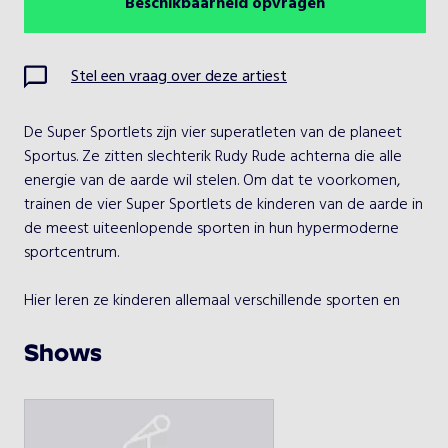
Beschikbaarheid opvragen
Augustus 2026
Vorige maand
Volgende maand
Ma
Di
Wo
Do
Vr
Za
Zo
Stel een vraag over deze artiest
1
2
De Super Sportlets zijn vier superatleten van de planeet 
3
4
5
6
7
8
9
Sportus. Ze zitten slechterik Rudy Rude achterna die alle 
energie van de aarde wil stelen. Om dat te voorkomen, 
10
11
12
13
14
15
16
trainen de vier Super Sportlets de kinderen van de aarde in 
de meest uiteenlopende sporten in hun hypermoderne 
17
18
19
20
21
22
23
sportcentrum.

24
25
26
27
28
29
30
Hier leren ze kinderen allemaal verschillende sporten en 
laten ze zien dat bewegen echt leuk is. Dankzij hun 
31
bovennatuurlijke krachten en liefde voor de sport houden 
Shows
ze Rudy Rude tegen.

Kies een optreden
Meet & greet van 3 x 30 minuten.