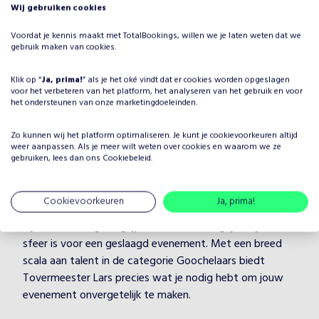
Wij gebruiken cookies
Voordat je kennis maakt met TotalBookings, willen we je laten weten dat we
Waarom Tovermeester Lars
gebruik maken van cookies.
boeken voor jouw evenement?
Klik op “
Ja, prima!
” als je het oké vindt dat er cookies worden opgeslagen
Het plannen van een evenement brengt veel keuzes met
voor het verbeteren van het platform, het analyseren van het gebruik en voor
zich mee, maar één ding is zeker: je wilt dat het
het ondersteunen van onze marketingdoeleinden.
entertainment onvergetelijk is. Door Tovermeester Lars
te boeken, kies je voor een professionele artiest in de
Zo kunnen wij het platform optimaliseren. Je kunt je
cookievoorkeuren
altijd
weer aanpassen. Als je meer wilt weten over cookies en waarom we ze
categorie Goochelaars, die je evenement naar een hoger
gebruiken, lees dan ons
Cookiebeleid
.
niveau tilt. Tovermeester Lars heeft jarenlange ervaring
en weet hoe hij/zij jouw gasten kan boeien en vermaken,
Cookievoorkeuren
Ja, prima!
ongeacht de setting.
Bij TotalBookings begrijpen we hoe belangrijk de juiste
sfeer is voor een geslaagd evenement. Met een breed
scala aan talent in de categorie Goochelaars biedt
Tovermeester Lars precies wat je nodig hebt om jouw
evenement onvergetelijk te maken.