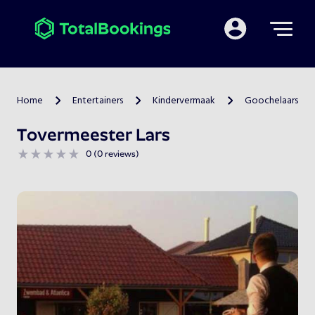
Mijn TotalBooking
Home
Entertainers
Kindervermaak
Goochelaars
>
>
>
Tovermeester Lars
0 (0 reviews)