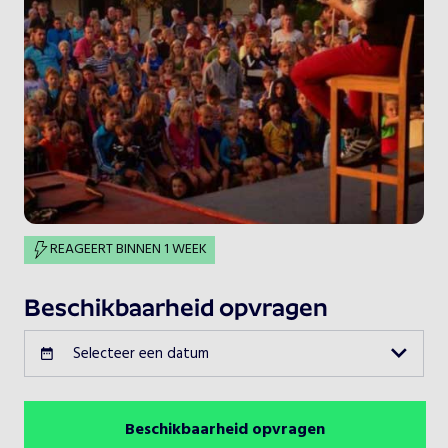
REAGEERT BINNEN 1 WEEK
Beschikbaarheid opvragen
Selecteer een datum
Beschikbaarheid opvragen
Augustus 2026
Vorige maand
Volgende maand