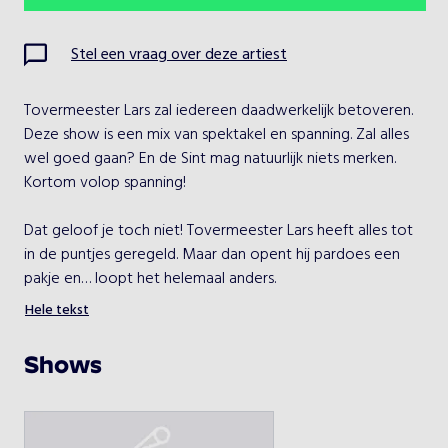
Ma
Di
Wo
Do
Vr
Za
Zo
Stel een vraag over deze artiest
1
2
Tovermeester Lars zal iedereen daadwerkelijk betoveren. 
3
4
5
6
7
8
9
Deze show is een mix van spektakel en spanning. Zal alles 
wel goed gaan? En de Sint mag natuurlijk niets merken. 
10
11
12
13
14
15
16
Kortom volop spanning!

17
18
19
20
21
22
23
Dat geloof je toch niet! Tovermeester Lars heeft alles tot 
in de puntjes geregeld. Maar dan opent hij pardoes een 
24
25
26
27
28
29
30
pakje en… loopt het helemaal anders.

Hele tekst
31
Dat wordt nog spannend voor de kinderen. Sint mag 
natuurlijk niks merken en de Hoofdpiet, die belt en belt 
Shows
maar. Gelukkig is Lars het toveren meester en wie weet 
Kies een optreden
gebeurt er nog een wonder? Samen met de kinderen 
gaat tovermeester Lars de problemen proberen op te 
Tovermeester Lars
lossen.
