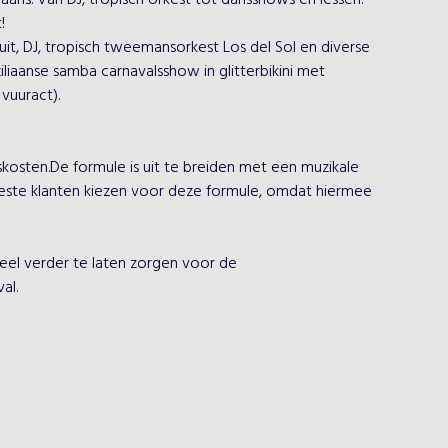
aans. Van DJ, tropisch orkest tot dansshows en lessen. 
!
t, DJ, tropisch tweemansorkest Los del Sol en diverse 
iaanse samba carnavalsshow in glitterbikini met 
vuuract).
skosten.De formule is uit te breiden met een muzikale 
este klanten kiezen voor deze formule, omdat hiermee 
eel verder te laten zorgen voor de 
al.