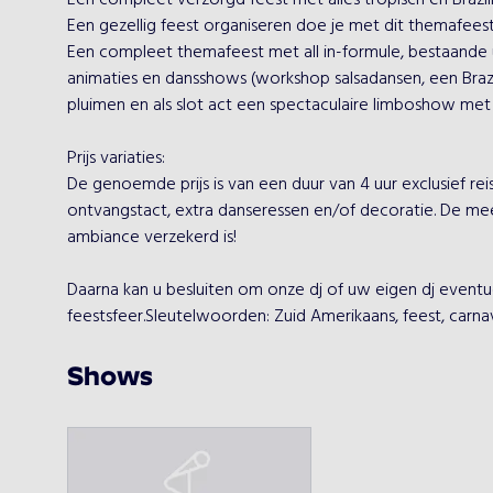
Een compleet verzorgd feest met alles tropisch en Brazili
Een gezellig feest organiseren doe je met dit themafeest
Een compleet themafeest met all in-formule, bestaande ui
animaties en dansshows (workshop salsadansen, een Brazil
pluimen en als slot act een spectaculaire limboshow met 
Prijs variaties:
De genoemde prijs is van een duur van 4 uur exclusief rei
ontvangstact, extra danseressen en/of decoratie. De me
ambiance verzekerd is! 
Daarna kan u besluiten om onze dj of uw eigen dj eventu
feestsfeer.Sleutelwoorden: Zuid Amerikaans, feest, carnav
Shows