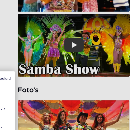
Play
beleid
Foto's
ruik
et