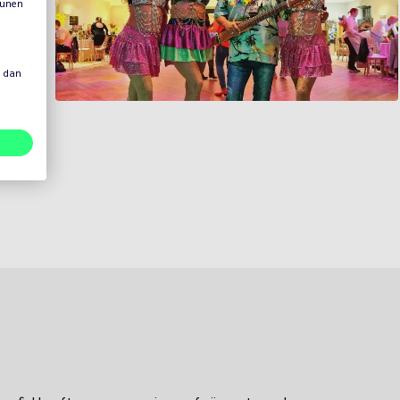
eunen
s dan