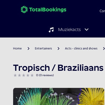
Co
Muziekacts
Home
Entertainers
Acts - clinics and shows
>
>
>
Tropisch / Braziliaan
0 (0 reviews)