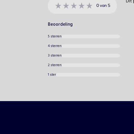
Dit 
0
van
5
Beoordeling
5 sterren
4 sterren
3 sterren
2 sterren
1 ster