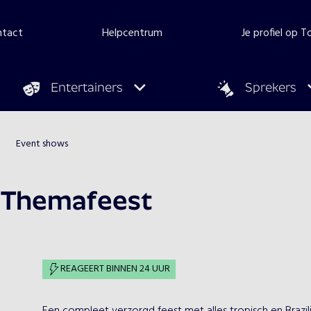
ntact
Helpcentrum
Je profiel op 
Entertainers
Sprekers
Event shows
s Themafeest
REAGEERT BINNEN 24 UUR