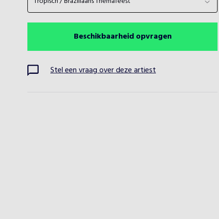
Tropisch / Braziliaans Themafeest
Beschikbaarheid opvragen
Stel een vraag over deze artiest