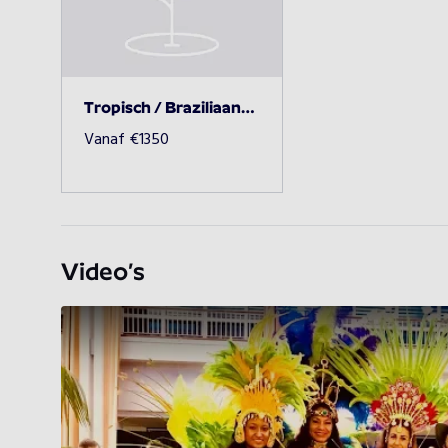
Tropisch / Braziliaans Themafeest
Vanaf
€
1350
Video’s