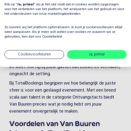
Klik op “
Ja, prima!
” als je het oké vindt dat er cookies worden opgeslagen
Waarom Van Buuren boeken
voor het verbeteren van het platform, het analyseren van het gebruik en voor
het ondersteunen van onze marketingdoeleinden.
voor jouw evenement?
Het plannen van een evenement brengt veel keuzes met
Zo kunnen wij het platform optimaliseren. Je kunt je
cookievoorkeuren
altijd
zich mee, maar één ding is zeker: je wilt dat het
weer aanpassen. Als je meer wilt weten over cookies en waarom we ze
gebruiken, lees dan ons
Cookiebeleid
.
entertainment onvergetelijk is. Door Van Buuren te
boeken, kies je voor een professionele artiest in de
categorie Ontvangstacts, die je evenement naar een
Cookievoorkeuren
Ja, prima!
hoger niveau tilt. Van Buuren heeft jarenlange ervaring
en weet hoe hij/zij jouw gasten kan boeien en vermaken,
ongeacht de setting.
Bij TotalBookings begrijpen we hoe belangrijk de juiste
sfeer is voor een geslaagd evenement. Met een breed
scala aan talent in de categorie Ontvangstacts biedt
Van Buuren precies wat je nodig hebt om jouw
evenement onvergetelijk te maken.
Voordelen van Van Buuren