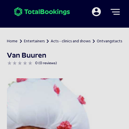
Mijn TotalBooking
Home
Entertainers
Acts - clinics and shows
Ontvangstacts
>
>
>
Van Buuren
0 (0 reviews)