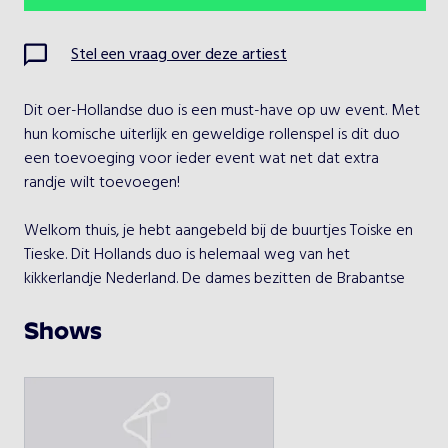
Ma
Di
Wo
Do
Vr
Za
Zo
Stel een vraag over deze artiest
1
2
Dit oer-Hollandse duo is een must-have op uw event. Met 
3
4
5
6
7
8
9
hun komische uiterlijk en geweldige rollenspel is dit duo 
een toevoeging voor ieder event wat net dat extra 
10
11
12
13
14
15
16
randje wilt toevoegen!

17
18
19
20
21
22
23
Welkom thuis, je hebt aangebeld bij de buurtjes Toiske en 
Tieske. Dit Hollands duo is helemaal weg van het 
24
25
26
27
28
29
30
kikkerlandje Nederland. De dames bezitten de Brabantse 
gezelligheid, en zijn echte kenners van de feitjes van de 
31
lage landen. Met van Buuren zit u alle seizoenen zeker 
Shows
meteen in Hollandse sferen!

Kies een optreden
De dames dragen kleding die ze zelf hebben ontworpen. 
Echt Dutch Design! Het accentueert hun sterke punten. 
Van Buuren
Drentse hunebedden op de dijen van Toiske of juist die 