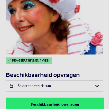
REAGEERT BINNEN 1 WEEK
Beschikbaarheid opvragen
Selecteer een datum
Beschikbaarheid opvragen
Augustus 2026
Vorige maand
Volgende maand