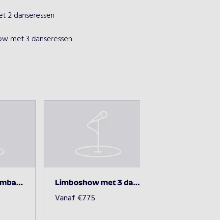
t 2 danseressen
Liimboshow + sambashow met 2 danseressen
Limboshow met 3 danseressen
Vanaf
€
775
Vanaf
€
975