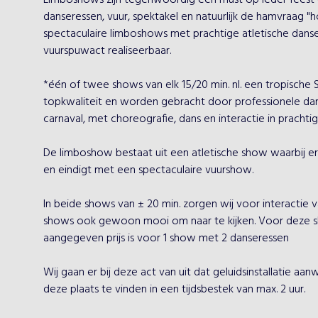
Limboshows zijn tegenwoordig een must op ieder feest 
danseressen, vuur, spektakel en natuurlijk de hamvraag "
spectaculaire limboshows met prachtige atletische danse
vuurspuwact realiseerbaar.
*één of twee shows van elk 15/20 min. nl. een tropisch
topkwaliteit en worden gebracht door professionele dan
De limboshow bestaat uit een atletische show waarbij e
In beide shows van ± 20 min. zorgen wij voor interactie van
shows ook gewoon mooi om naar te kijken. Voor deze show
aangegeven prijs is voor 1 show met 2 danseressen
Wij gaan er bij deze act van uit dat geluidsinstallatie aa
deze plaats te vinden in een tijdsbestek van max. 2 uur.