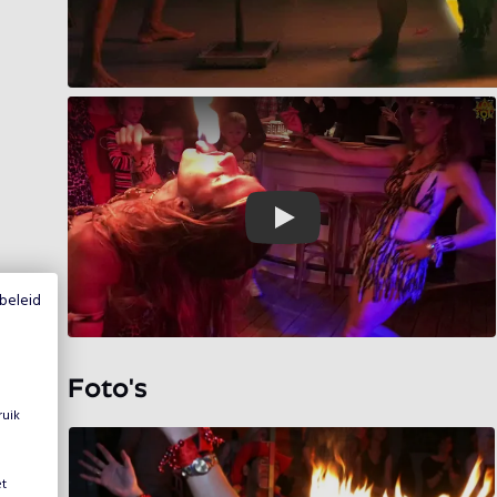
Play
beleid
Foto's
ruik
et