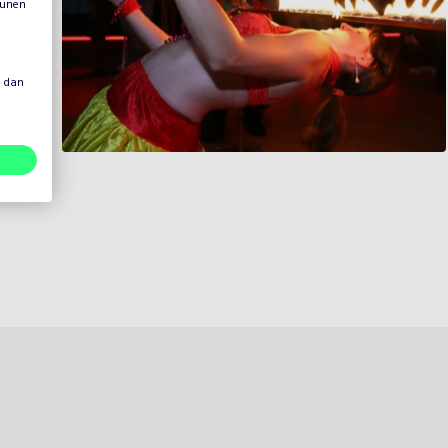
eunen
s dan