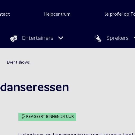
ntact
Helpcentrum
Je profiel op 
Entertainers
Sprekers
Event shows
danseressen
REAGEERT BINNEN 24 UUR