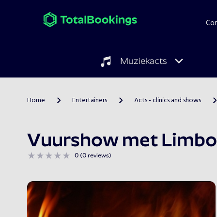
Co
Muziekacts
Home
Entertainers
Acts - clinics and shows
>
>
>
Vuurshow met Limbo
0 (0 reviews)