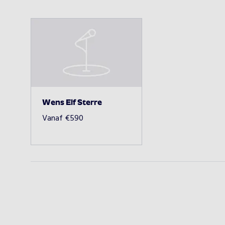
Wens Elf Sterre
Vanaf
€
590