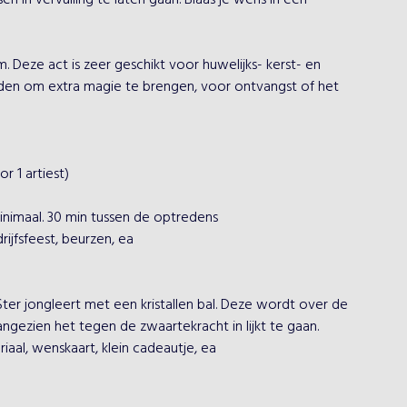
n vervulling te laten gaan. Blaas je wens in een 
 Deze act is zeer geschikt voor huwelijks- kerst- en 
orden om extra magie te brengen, voor ontvangst of het 
 1 artiest)

nimaal. 30 min tussen de optredens

jfsfeest, beurzen, ea

er jongleert met een kristallen bal. Deze wordt over de 
gezien het tegen de zwaartekracht in lijkt te gaan. 
iaal, wenskaart, klein cadeautje, ea