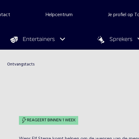
ntact
Helpcentrum
Je profiel op 
Entertainers
Sprekers
Ontvangstacts
REAGEERT BINNEN 1 WEEK