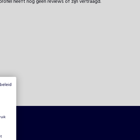
profiel heeft nog geen reviews of zijn vertraagd.
beleid
ruik
et