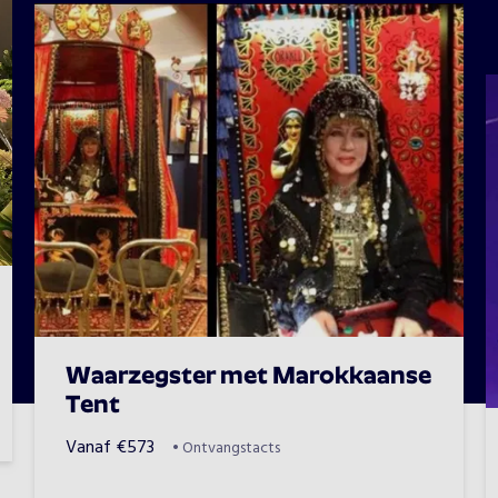
Waarzegster met Marokkaanse
Tent
Vanaf
€
573
•
Ontvangstacts