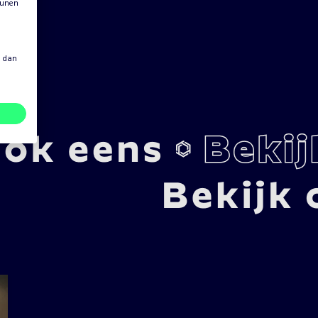
eunen
s dan