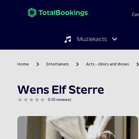
Co
Muziekacts
Home
Entertainers
Acts - clinics and shows
>
>
>
Wens Elf Sterre
0 (0 reviews)