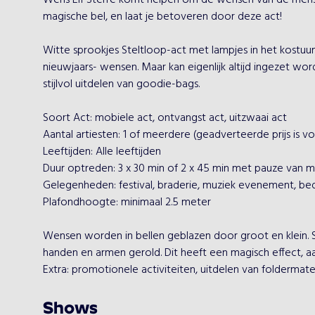
Wens Elf Sterre komt helpen om de wensen van de mensen i
magische bel, en laat je betoveren door deze act!

Witte sprookjes Steltloop-act met lampjes in het kostuum.
nieuwjaars- wensen. Maar kan eigenlijk altijd ingezet w
stijlvol uitdelen van goodie-bags.

Soort Act: mobiele act, ontvangst act, uitzwaai act

Aantal artiesten: 1 of meerdere (geadverteerde prijs is voor
Leeftijden: Alle leeftijden

Duur optreden: 3 x 30 min of 2 x 45 min met pauze van mi
Gelegenheden: festival, braderie, muziek evenement, bedri
Plafondhoogte: minimaal 2.5 meter

Wensen worden in bellen geblazen door groot en klein. St
handen en armen gerold. Dit heeft een magisch effect, aan
Extra: promotionele activiteiten, uitdelen van foldermater
Shows