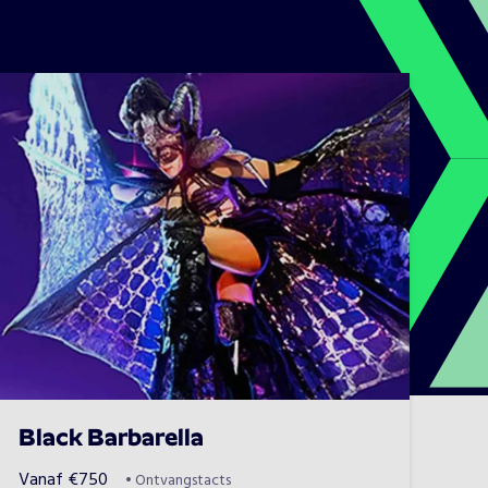
Black Barbarella
Vanaf
€
750
•
Ontvangstacts