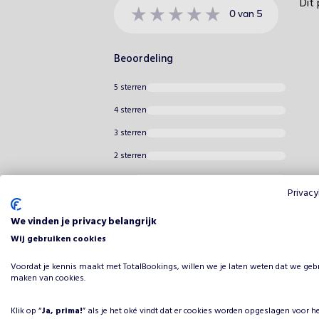
Dit 
0
van
5
Beoordeling
5 sterren
4 sterren
3 sterren
2 sterren
1 ster
Privacy
We vinden je privacy belangrijk
Wij gebruiken cookies
Voordat je kennis maakt met TotalBookings, willen we je laten weten dat we geb
maken van cookies.
Klik op “
Ja, prima!
” als je het oké vindt dat er cookies worden opgeslagen voor h