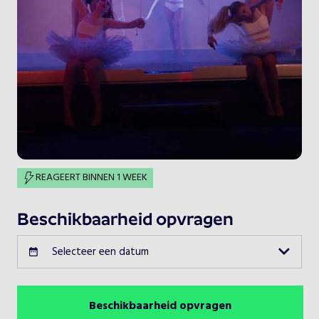
REAGEERT BINNEN 1 WEEK
Beschikbaarheid opvragen
Selecteer een datum
Beschikbaarheid opvragen
Augustus 2026
Vorige maand
Volgende maand