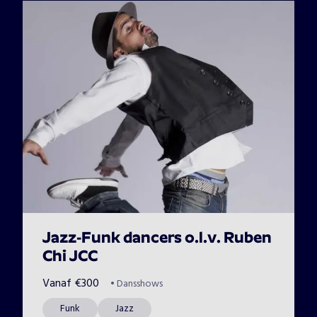
Jazz-Funk dancers o.l.v. Ruben
Chi JCC
Vanaf
€
300
•
Dansshows
Funk
Jazz