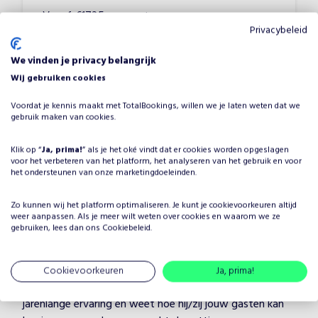
Vanaf
€
1725
•
Dansshows
Privacybeleid
We vinden je privacy belangrijk
Wij gebruiken cookies
Voordat je kennis maakt met TotalBookings, willen we je laten weten dat we
gebruik maken van cookies.
Klik op “
Ja, prima!
” als je het oké vindt dat er cookies worden opgeslagen
Waarom White Dance Sensation
voor het verbeteren van het platform, het analyseren van het gebruik en voor
het ondersteunen van onze marketingdoeleinden.
boeken voor jouw evenement?
Het plannen van een evenement brengt veel keuzes met
Zo kunnen wij het platform optimaliseren. Je kunt je
cookievoorkeuren
altijd
weer aanpassen. Als je meer wilt weten over cookies en waarom we ze
zich mee, maar één ding is zeker: je wilt dat het
gebruiken, lees dan ons
Cookiebeleid
.
entertainment onvergetelijk is. Door White Dance
Sensation te boeken, kies je voor een professionele
artiest in de categorie Dansshows, die je evenement
Cookievoorkeuren
Ja, prima!
naar een hoger niveau tilt. White Dance Sensation heeft
jarenlange ervaring en weet hoe hij/zij jouw gasten kan