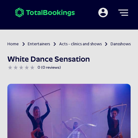
Mijn TotalBooking
Home
Entertainers
Acts - clinics and shows
Dansshows
>
>
>
White Dance Sensation
0 (0 reviews)