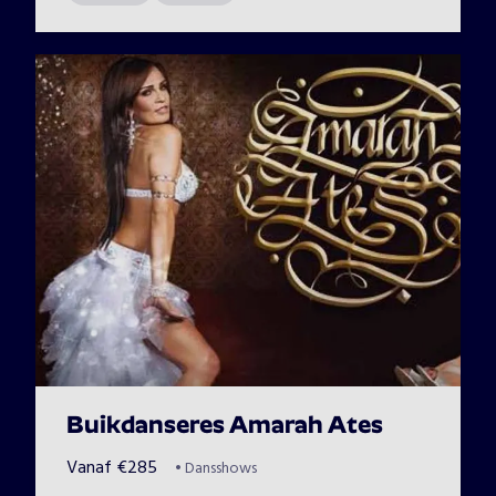
Buikdanseres Amarah Ates
Vanaf
€
285
•
Dansshows