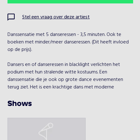
Ma
Di
Wo
Do
Vr
Za
Zo
Stel een vraag over deze artiest
1
2
Danssensatie met 5 danseressen - 3,5 minuten. Ook te 
3
4
5
6
7
8
9
boeken met minder/meer danseressen. (Dit heeft invloed 
op de prijs).

10
11
12
13
14
15
16
Dansers en of danseressen in blacklight verlichten het 
17
18
19
20
21
22
23
podium met hun stralende witte kostuums. Een 
danssensatie die je ook op grote dance evenementen 
24
25
26
27
28
29
30
terug ziet. Het is een krachtige dans met moderne 
aspecten en toch feestelijk. Zo wordt de act afgesloten 
31
met confetti kanonnen. Kippenvel is gegarandeerd! 
Shows
Perfect voor een opening of hoogtepunt van uw 
evenement
Kies een optreden
White Dance Sensation