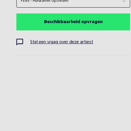
YENS - Huiskamer optreden
Beschikbaarheid opvragen
Stel een vraag over deze artiest