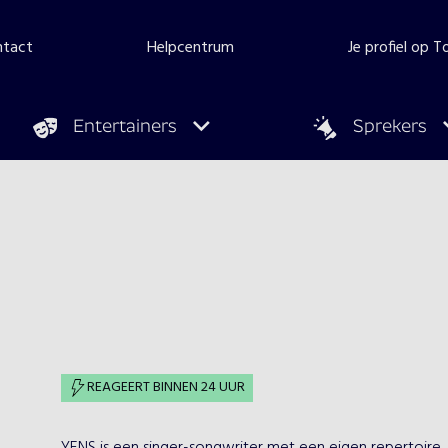
ntact
Helpcentrum
Je profiel op 
Entertainers
Sprekers
REAGEERT BINNEN 24 UUR