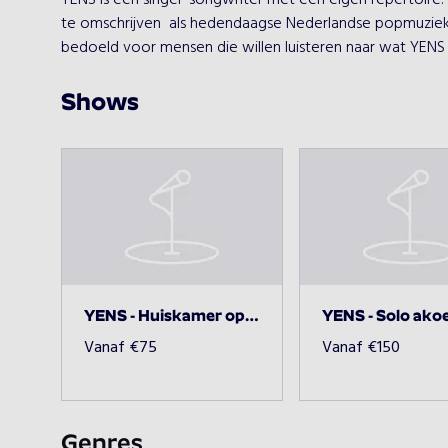
YENS is een singer-songwriter met een eigen repertoire. 
te omschrijven  als hedendaagse Nederlandse popmuziek.  O
bedoeld voor mensen die willen luisteren naar wat YENS
Shows
YENS - Huiskamer optreden
Vanaf
€
75
Vanaf
€
150
Genres