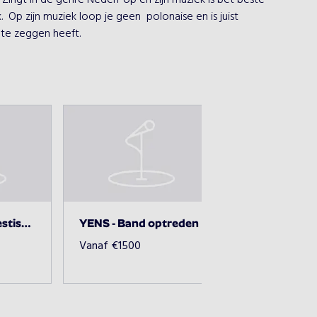
 Zingt in de genre NederPop en zijn muziek is bet beste 
p zijn muziek loop je geen  polonaise en is juist 
 te zeggen heeft.
YENS - Solo akoestische optreden.
YENS - Band optreden
Vanaf
€
1500