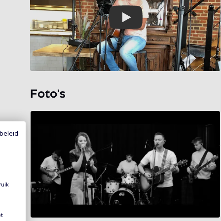
Play
Foto's
beleid
ruik
et