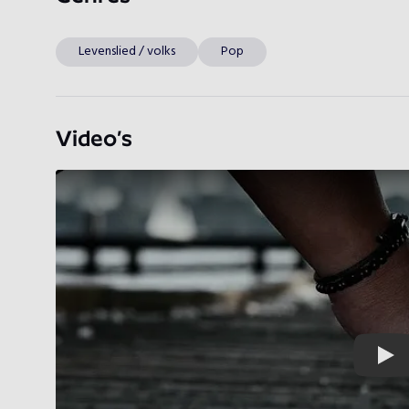
Levenslied / volks
Pop
Video’s
Play