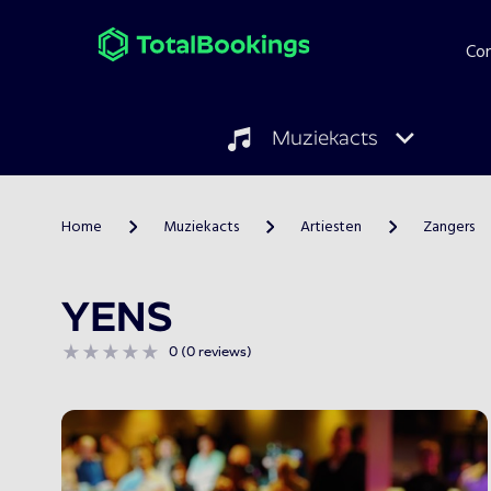
Co
Muziekacts
Home
Muziekacts
Artiesten
Zangers
>
>
>
YENS
0 (0 reviews)