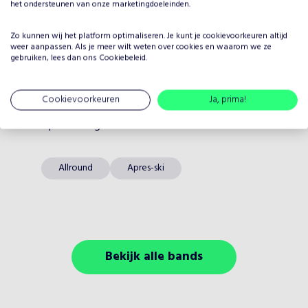
het ondersteunen van onze marketingdoeleinden.
Zo kunnen wij het platform optimaliseren. Je kunt je
cookievoorkeuren
altijd
weer aanpassen. Als je meer wilt weten over cookies en waarom we ze
gebruiken, lees dan ons
Cookiebeleid
.
Cookievoorkeuren
Ja, prima!
Tante Joke Karaoke Band
Op aanvraag
•
Coverbands
Allround
Apres-ski
Bekijk alle bands