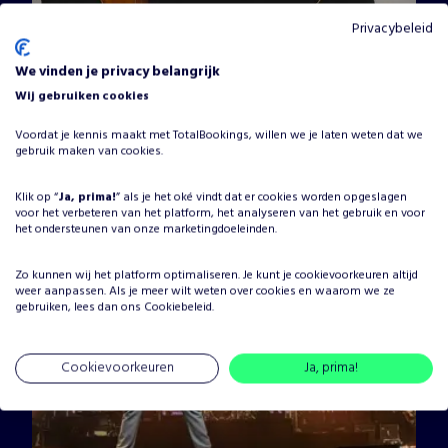
Privacybeleid
Mr. Bacon & the Bandits
We vinden je privacy belangrijk
Vanaf
€
2250
•
Tributebands
Wij gebruiken cookies
Voordat je kennis maakt met TotalBookings, willen we je laten weten dat we
Allround
Ceremonie
gebruik maken van cookies.
Klik op “
Ja, prima!
” als je het oké vindt dat er cookies worden opgeslagen
voor het verbeteren van het platform, het analyseren van het gebruik en voor
het ondersteunen van onze marketingdoeleinden.
Zo kunnen wij het platform optimaliseren. Je kunt je
cookievoorkeuren
altijd
weer aanpassen. Als je meer wilt weten over cookies en waarom we ze
gebruiken, lees dan ons
Cookiebeleid
.
Cookievoorkeuren
Ja, prima!