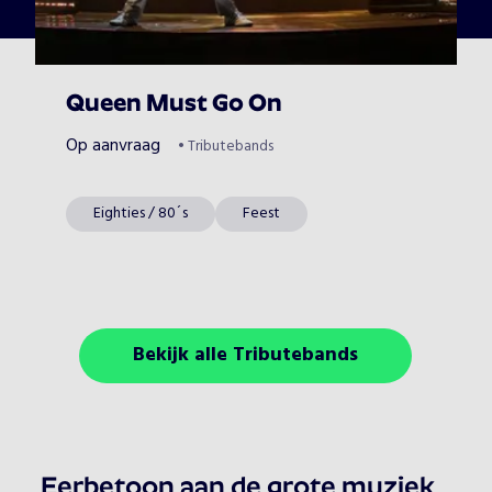
Queen Must Go On
Op aanvraag
•
Tributebands
Eighties / 80´s
Feest
Bekijk alle Tributebands
Eerbetoon aan de grote muziek