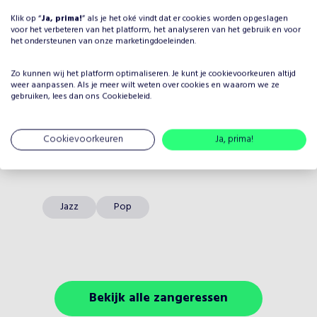
Klik op “
Ja, prima!
” als je het oké vindt dat er cookies worden opgeslagen
voor het verbeteren van het platform, het analyseren van het gebruik en voor
het ondersteunen van onze marketingdoeleinden.
Zo kunnen wij het platform optimaliseren. Je kunt je
cookievoorkeuren
altijd
weer aanpassen. Als je meer wilt weten over cookies en waarom we ze
gebruiken, lees dan ons
Cookiebeleid
.
Elske DeWall
Cookievoorkeuren
Ja, prima!
Op aanvraag
•
Zangeressen
Jazz
Pop
Bekijk alle zangeressen