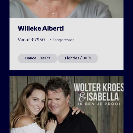
Willeke Alberti
Vanaf
€
7950
•
Zangeressen
Dance Classics
Eighties / 80´s