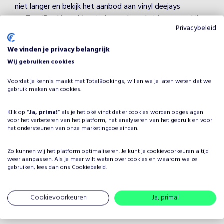
niet langer en bekijk het aanbod aan vinyl deejays
op TotalBookings. Voor iedere gelegenheid een geschikte
Privacybeleid
vinyl dj. Zoek, vind en boek de perfecte vinyl dj! Een
goede deejay weet op elk feest de juiste sfeer te
We vinden je privacy belangrijk
creëren en de muziek op de juiste momenten aan te
Wij gebruiken cookies
passen! Voor welke vinyl dj ga jij?
Voordat je kennis maakt met TotalBookings, willen we je laten weten dat we
Advies bij inhuren vinyl dj
gebruik maken van cookies.
TotalBookings heeft veel ervaring met vinyl dj’s en
Klik op “
Ja, prima!
” als je het oké vindt dat er cookies worden opgeslagen
daarom kunnen we je uitstekend van advies
voor het verbeteren van het platform, het analyseren van het gebruik en voor
voorzien. Heb je vragen? Stel ze dan gerust, neem
het ondersteunen van onze marketingdoeleinden.
contact met ons op via het contactformulier. We helpen
je met plezier aan antwoorden op prangende vragen
Zo kunnen wij het platform optimaliseren. Je kunt je
cookievoorkeuren
altijd
weer aanpassen. Als je meer wilt weten over cookies en waarom we ze
over een bepaalde act of met het vinden van de meest
gebruiken, lees dan ons
Cookiebeleid
.
geschikte dj voor jouw feest!
Cookievoorkeuren
Ja, prima!
Ideeën van onze Entertainment
Professionals