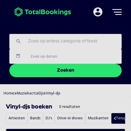
Mijn TotalBooking
Datum
Zoeken
Home
Muziekacts
Djs
Vinyl-djs
0
resultaten
Vinyl-djs
boeken
Artiesten
Bands
DJ's
Drive-in shows
Muzikanten
Terug