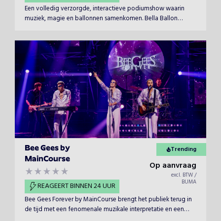
Een volledig verzorgde, interactieve podiumshow waarin
muziek, magie en ballonnen samenkomen. Bella Ballon
creëert een dynamisch spektakel dat werkt op grote én kleine
podia.
Bee Gees by
Trending
MainCourse
Op aanvraag
excl. BTW /
BUMA
REAGEERT BINNEN 24 UUR
Bee Gees Forever by MainCourse brengt het publiek terug in
de tijd met een fenomenale muzikale interpretatie en een
prachtig eerbetoon aan pop- en discolegendes Barry, Robin