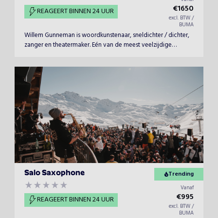
€
1650
REAGEERT BINNEN 24 UUR
excl. BTW /
BUMA
Willem Gunneman is woordkunstenaar, sneldichter / dichter,
zanger en theatermaker. Eén van de meest veelzijdige
improvisatie-artiesten van ons land. Geen optreden is dan
ook hetzelfde. Willem raakt in alle opzichten. Inhoudelijk en
altijd met respect. Klein (in een intieme setting) en groots.
Salo Saxophone
Trending
Vanaf
€
995
REAGEERT BINNEN 24 UUR
excl. BTW /
BUMA