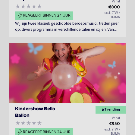
Vanaf
€
800
excl. BTW /
REAGEERT BINNEN 24 UUR
BUMA
Wij zijn twee klassiek geschoolde beroepsmusici, treden jaren
op, divers programma in verschillende talen en stijlen. Van
Engelse barok tot Italiaanse opera Franse en Spaanse liederen
en Duitse operette....
Kindershow Bella
Trending
Ballon
Vanaf
€
950
excl. BTW /
REAGEERT BINNEN 24 UUR
BUMA