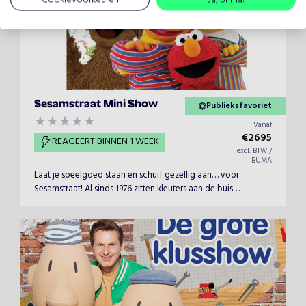
Sesamstraat Mini Show
Publieksfavoriet
Vanaf
€
2695
REAGEERT BINNEN 1 WEEK
excl. BTW /
BUMA
Laat je speelgoed staan en schuif gezellig aan… voor
Sesamstraat! Al sinds 1976 zitten kleuters aan de buis
gekluisterd voor het educatieve kinderprogramma. In de
bekendste straat van Nederland beleven karakters als
Tommie, Elmo, Bert en Ernie dagelijks de vrolijkste avonturen.
Maar natuurlijk ko...