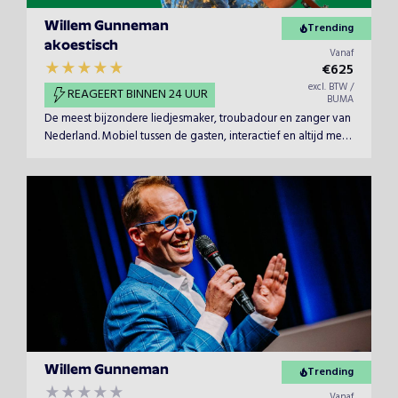
Willem Gunneman
Trending
akoestisch
Vanaf
€
625
excl. BTW /
REAGEERT BINNEN 24 UUR
BUMA
De meest bijzondere liedjesmaker, troubadour en zanger van
Nederland. Mobiel tussen de gasten, interactief en altijd met
respect. Superpersoonlijke kleine liedjes in een akoestische
setting.
Willem Gunneman
Trending
Vanaf