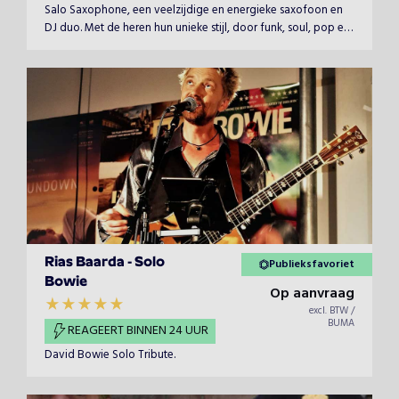
Salo Saxophone, een veelzijdige en energieke saxofoon en
DJ duo. Met de heren hun unieke stijl, door funk, soul, pop en
elektronische muziek te combineren, creëren zij een
meeslepende sfeer die elke gelegenheid tot leven
brengt.&nbsp;
Rias Baarda - Solo
Publieksfavoriet
Bowie
Op aanvraag
excl. BTW /
BUMA
REAGEERT BINNEN 24 UUR
David Bowie Solo Tribute.