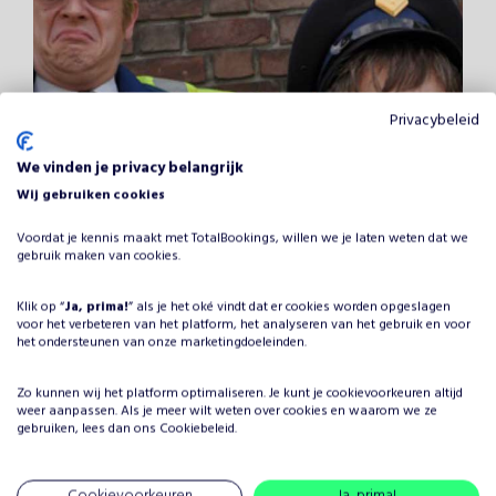
Privacybeleid
We vinden je privacy belangrijk
Wij gebruiken cookies
Voordat je kennis maakt met TotalBookings, willen we je laten weten dat we
Plietsie Mannen
Publieksfavoriet
gebruik maken van cookies.
Vanaf
€
700
REAGEERT BINNEN 1 WEEK
Klik op “
Ja, prima!
” als je het oké vindt dat er cookies worden opgeslagen
excl. BTW /
voor het verbeteren van het platform, het analyseren van het gebruik en voor
BUMA
het ondersteunen van onze marketingdoeleinden.
Met deze 'agenten' moet je niet sollen! Op zoek naar
aanwijzingen zullen zij het complete publiek ondervragen en
Zo kunnen wij het platform optimaliseren. Je kunt je
cookievoorkeuren
altijd
zal de hele zaal niet weten wat hun overkomt. Dit duo komt
weer aanpassen. Als je meer wilt weten over cookies en waarom we ze
gepaard met een gezonde dosis humor en daarom is dit een
gebruiken, lees dan ons
Cookiebeleid
.
ideale toevoeging voor uw feest!
Cookievoorkeuren
Ja, prima!