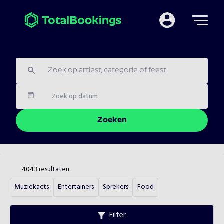
Mijn TotalBooking
Datum
Zoeken
4043
resultaten
Muziekacts
Entertainers
Sprekers
Food
Filter