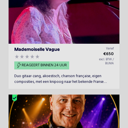
Vanaf
Mademoiselle Vague
€
650
excl. BTW /
BUMA
REAGEERT BINNEN 24 UUR
Duo gitaar-zang, akoestisch, chanson française, eigen
composities, met een knipoog naar het bekende Franse
repertoire!&nbsp;