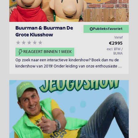
Buurman & Buurman De
Publieksfavoriet
Grote Klusshow
Vanaf
€
2995
excl. BTW /
REAGEERT BINNEN 1 WEEK
BUMA
Op zoek naar een interactieve kindershow? Boek dan nu de
kindershow van 2019! Onder leiding van onze enthousiaste en
vrolijke presentator en met de onvolprezen hulp van
Buurman &amp; Buurman presenteren wij deze nieuwe
reizende spelshow.