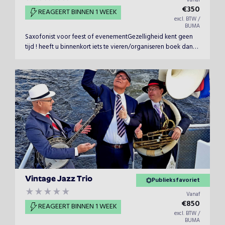
Vanaf
€
350
REAGEERT BINNEN 1 WEEK
excl. BTW /
BUMA
Saxofonist voor feest of evenementGezelligheid kent geen
tijd ! heeft u binnenkort iets te vieren/organiseren boek dan
saxofonist Robert Lamme voor uw feest of evenement.
Robert heeft een jarenlange ervaring met goede referenties
en staat garant voor stijlvolle saxofoonmuziek.
Vintage Jazz Trio
Publieksfavoriet
Vanaf
€
850
REAGEERT BINNEN 1 WEEK
excl. BTW /
BUMA