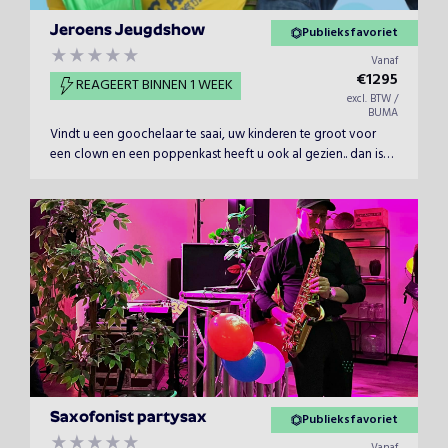
Jeroens Jeugdshow
Publieksfavoriet
Vanaf
€
1295
REAGEERT BINNEN 1 WEEK
excl. BTW /
BUMA
Vindt u een goochelaar te saai, uw kinderen te groot voor
een clown en een poppenkast heeft u ook al gezien.. dan is
hier de oplossing: Jeroen's Jeugdshow. Jeroen's jeugdshow is
voor de jeugdige gasten, om veel plezier en blije gezichten
los te maken is dit de beste spelshow voor uw evenement!
</p...
Saxofonist partysax
Publieksfavoriet