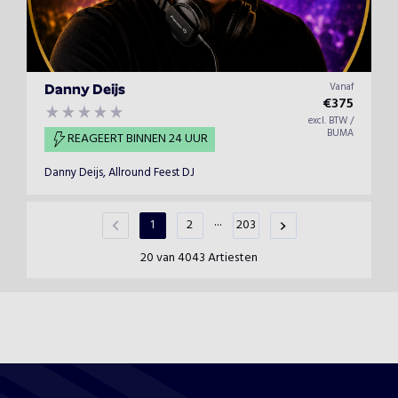
Vanaf
Danny Deijs
€
375
excl. BTW /
BUMA
REAGEERT BINNEN 24 UUR
Danny Deijs, Allround Feest DJ
...
1
2
203
20 van 4043 Artiesten