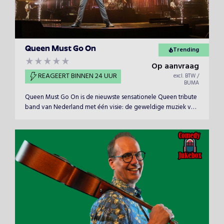
Queen Must Go On
Trending
Op aanvraag
REAGEERT BINNEN 24 UUR
excl. BTW /
BUMA
Queen Must Go On is de nieuwste sensationele Queen tribute
band van Nederland met één visie: de geweldige muziek van
Queen in ere houden. Bekend van het SBS6
televisieprogramma The Tribute - Battle Of The Bands.